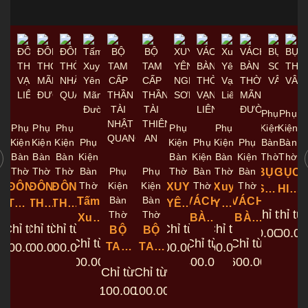
Phụ
Phụ
Phụ
Phụ
Phụ
Phụ
Phụ
Kiện
Kiện
Kiện
Kiện
Kiện
Phụ
Kiện
Phụ
Kiện
Phụ
Bàn
Bàn
Bàn
Bàn
Bàn
Kiện
Bàn
Kiện
Bàn
Kiện
Thờ
Thờ
Thờ
Thờ
Thờ
Bàn
Phụ
Phụ
Thờ
Bàn
Thờ
Bàn
BỤC
BỤC
Thờ
Kiện
Kiện
Thờ
Thờ
ĐÔN
ĐÔN
ĐÔN
XUY
Xuy
SƠN
THIÊN
Bàn
Bàn
Tấm
VÁCH
VÁCH
THỜ
THỜ
THỜ
YÊN
Yên
VÂN
VÂN
Chỉ từ
Chỉ từ
Thờ
Thờ
Xuy
BÀN
BÀN
VẠN
MÃN
NHẬT
NGHINH
Vạn
Chỉ từ
Chỉ từ
Chỉ từ
Chỉ từ
Chỉ từ
BỘ
BỘ
900.000
22.100.0
₫
Yên
THỜ
THỜ
LIÊN
ĐƯỜNG
QUANG
SƠN
Liên
Chỉ từ
Chỉ từ
Chỉ từ
.400.000
12.400.000
10.600.000
₫
₫
₫
TAM
TAM
4.500.000
4.500.000
₫
₫
Mãn
VẠN
MÃN
4.500.000
₫
24.400.000
26.600.000
₫
₫
CẤP
CẤP
Đường
LIÊN
ĐƯỜNG
Chỉ từ
Chỉ từ
THẦN
THẦN
11.100.000
11.100.000
₫
₫
TÀI
TÀI