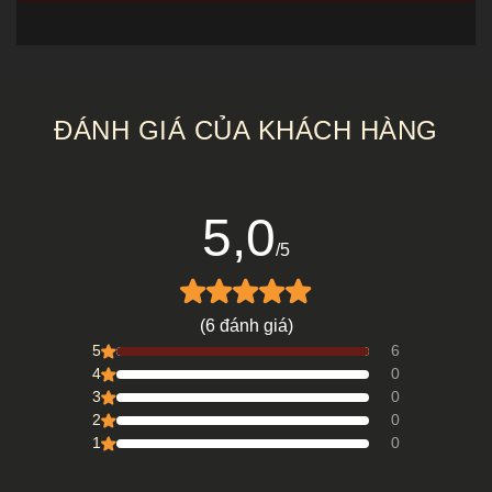
NHẬT
THIÊN
QUANG
AN
ĐÁNH GIÁ CỦA KHÁCH HÀNG
5,0
/5
(6 đánh giá)
5
6
4
0
3
0
2
0
1
0