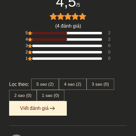
4,5
/5
(4 đánh giá)
5
2
4
2
3
0
2
0
1
0
Lọc theo:
5 sao (2)
4 sao (2)
3 sao (0)
2 sao (0)
1 sao (0)
Viết đánh giá