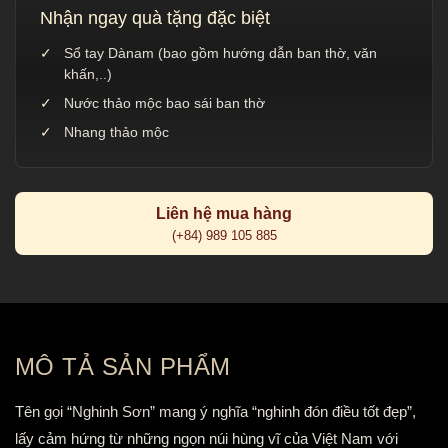
Nhận ngay quà tặng đặc biệt
Sổ tay Dànam (bao gồm hướng dẫn ban thờ, văn
khấn,..)
Nước thảo mộc bao sái ban thờ
Nhang thảo mộc
Liên hệ mua hàng
(+84) 989 105 885
MÔ TẢ SẢN PHẨM
Tên gọi “Nghinh Sơn” mang ý nghĩa “nghinh đón điều tốt đẹp”,
lấy cảm hứng từ những ngọn núi hùng vĩ của Việt Nam với