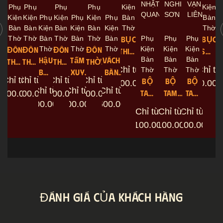
Phụ
Phụ
Phụ
Phụ
Kiện
Kiện
Kiện
Kiện
Phụ
Kiện
Phụ
Kiện
Phụ
Bàn
Bàn
Bàn
Bàn
Kiện
Bàn
Kiện
Bàn
Kiện
Thờ
Thờ
Thờ
Thờ
Bàn
Thờ
Bàn
Thờ
Bàn
BỤC
Phụ
Phụ
Phụ
BỤC
ĐÔN
ĐÔN
Thờ
ĐÔN
Thờ
ĐÔN
Thờ
Kiện
Kiện
Kiện
THIÊN
SƠN
Hậu
Tấm
VÁCH
Bàn
Bàn
Bàn
THỜ
THỜ
THỜ
THỜ
VÂN
VÂN
Chỉ từ
Chỉ từ
Thờ
Thờ
Thờ
Bàn
Xuy
BÀN
VẠN
NHẬT
NGHINH
MÃN
Chỉ từ
Chỉ từ
Chỉ từ
Chỉ từ
BỘ
BỘ
BỘ
22.100.000
₫
900.00
Thờ
Yên
THỜ
LIÊN
QUANG
SƠN
ĐƯỜNG
Chỉ từ
Chỉ từ
Chỉ từ
TAM
TAM
TAM
.400.000
10.600.000
11.700.000
₫
₫
12.400.000
₫
₫
Liên
Mãn
MÃN
2.000.000
4.500.000
₫
26.600.000
₫
₫
CẤP
CẤP
CẤP
Hoa
Đường
ĐƯỜNG
Chỉ từ
Chỉ từ
Chỉ từ
THẦN
THẦN
THẦN
11.100.000
11.100.000
11.100.000
₫
₫
₫
TÀI
TÀI
TÀI
NHẬT
NGHINH
VẠN
QUANG
SƠN
LIÊN
ĐÁNH GIÁ CỦA KHÁCH HÀNG