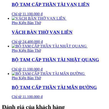
BỘ TAM CẤP THẦN TÀI VẠN LIÊN
Chỉ từ
11.100.000
₫
Phụ Kiện Bàn Thờ
VÁCH BÀN THỜ VẠN LIÊN
Chỉ từ
24.400.000
₫
Phụ Kiện Bàn Thờ
BỘ TAM CẤP THẦN TÀI NHẬT QUANG
Chỉ từ
11.100.000
₫
Phụ Kiện Bàn Thờ
BỘ TAM CẤP THẦN TÀI MÃN ĐƯỜNG
Chỉ từ
11.100.000
₫
Đánh giá của khách hàng