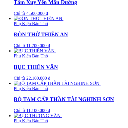
Tấm Xuy Yên Mãn Đường
Chỉ từ
4.500.000
₫
Phụ Kiện Bàn Thờ
ĐÔN THỜ THIÊN AN
Chỉ từ
11.700.000
₫
Phụ Kiện Bàn Thờ
BỤC THIÊN VÂN
Chỉ từ
22.100.000
₫
Phụ Kiện Bàn Thờ
BỘ TAM CẤP THẦN TÀI NGHINH SƠN
Chỉ từ
11.100.000
₫
Phụ Kiện Bàn Thờ