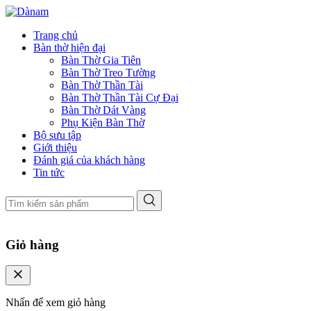
Trang chủ
Bàn thờ hiện đại
Bàn Thờ Gia Tiên
Bàn Thờ Treo Tường
Bàn Thờ Thần Tài
Bàn Thờ Thần Tài Cự Đại
Bàn Thờ Dát Vàng
Phụ Kiện Bàn Thờ
Bộ sưu tập
Giới thiệu
Đánh giá của khách hàng
Tin tức
Giỏ hàng
Nhấn để xem giỏ hàng