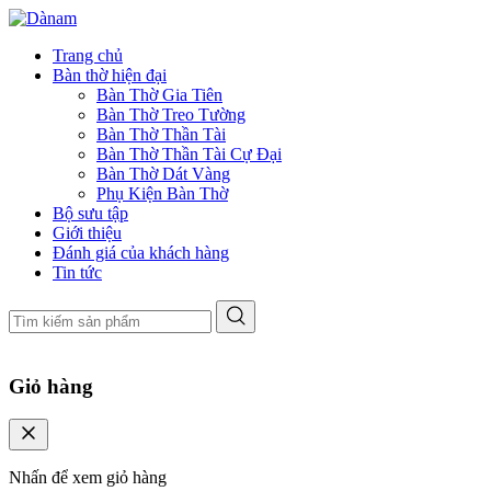
Trang chủ
Bàn thờ hiện đại
Bàn Thờ Gia Tiên
Bàn Thờ Treo Tường
Bàn Thờ Thần Tài
Bàn Thờ Thần Tài Cự Đại
Bàn Thờ Dát Vàng
Phụ Kiện Bàn Thờ
Bộ sưu tập
Giới thiệu
Đánh giá của khách hàng
Tin tức
Giỏ hàng
Nhấn để xem giỏ hàng