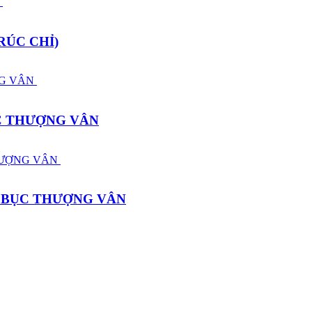
RÚC CHỈ)
ỤC THƯỢNG VÂN
+ BỤC THƯỢNG VÂN