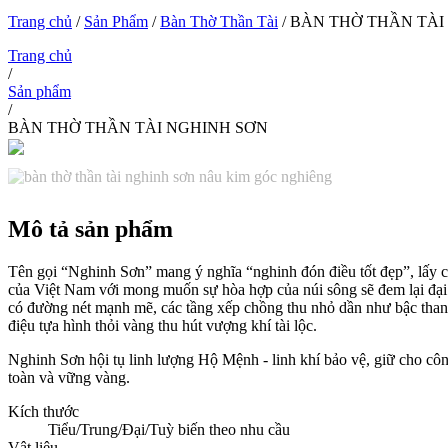
Trang chủ
/
Sản Phẩm
/
Bàn Thờ Thần Tài
/ BÀN THỜ THẦN TÀI
Trang chủ
/
Sản phẩm
/
BÀN THỜ THẦN TÀI NGHINH SƠN
Mô tả sản phẩm
Tên gọi “Nghinh Sơn” mang ý nghĩa “nghinh đón điều tốt đẹp”, lấy 
của Việt Nam với mong muốn sự hòa hợp của núi sông sẽ đem lại đại 
có đường nét mạnh mẽ, các tầng xếp chồng thu nhỏ dần như bậc thang
điệu tựa hình thỏi vàng thu hút vượng khí tài lộc.
Nghinh Sơn hội tụ linh lượng Hộ Mệnh - linh khí bảo vệ, giữ cho côn
toàn và vững vàng.
Kích thước
Tiểu/Trung/Đại/Tuỳ biến theo nhu cầu
Vật liệu