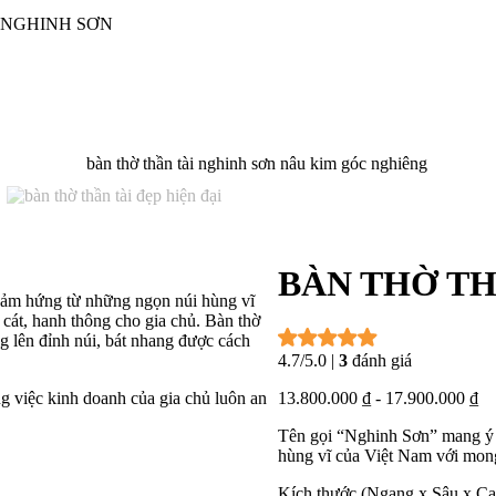
 NGHINH SƠN
BÀN THỜ TH
cảm hứng từ những ngọn núi hùng vĩ
cát, hanh thông cho gia chủ. Bàn thờ
 lên đỉnh núi, bát nhang được cách
4.7/5.0
|
3
đánh giá
13.800.000
₫
-
17.900.000
₫
g việc kinh doanh của gia chủ luôn an
Tên gọi “Nghinh Sơn” mang ý n
hùng vĩ của Việt Nam với mong
Kích thước (Ngang x Sâu x Ca