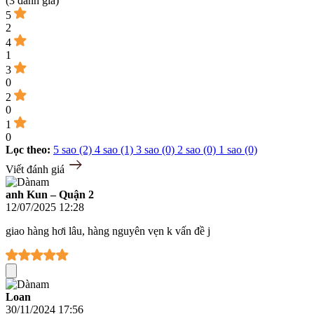
(3 đánh giá)
5
2
4
1
3
0
2
0
1
0
Lọc theo:
5 sao (2)
4 sao (1)
3 sao (0)
2 sao (0)
1 sao (0)
Viết đánh giá
anh Kun – Quận 2
12/07/2025 12:28
giao hàng hơi lâu, hàng nguyên vẹn k vấn đề j
Loan
30/11/2024 17:56