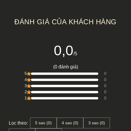
(TRÚC
VÂN
VÂN
CHỈ) +
BỤC
ĐÁNH GIÁ CỦA KHÁCH HÀNG
THƯỢNG
VÂN
0,0
/5
(0 đánh giá)
5
0
4
0
3
0
2
0
1
0
Lọc theo:
5 sao (0)
4 sao (0)
3 sao (0)