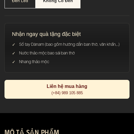
Đèn Led
Không Có Đèn
Nhận ngay quà tặng đặc biệt
Sổ tay Dànam (bao gồm hướng dẫn ban thờ, văn khấn,..)
Nước thảo mộc bao sái ban thờ
Nhang thảo mộc
Liên hệ mua hàng
(+84) 989 105 885
MÔ TẢ SẢN PHẨM