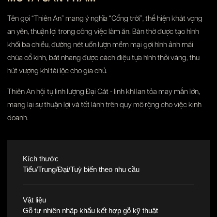
Tên gọi “Thiên An” mang ý nghĩa “Cổng trời”, thể hiện khát vọng
an yên, thuận lợi trong công việc làm ăn. Bàn thờ được tạo hình
khối ba chiều, đường nét uốn lượn mềm mại gợi hình ảnh mái
chùa cổ kính, bát nhang được cách điệu tựa hình thỏi vàng, thu
hút vượng khí tài lộc cho gia chủ.
Thiên An hội tụ linh lượng Đại Cát - linh khí lan tỏa may mắn lớn,
mang lại sự thuận lợi và tốt lành trên quy mô rộng cho việc kinh
doanh.
Kích thước
Tiểu/Trung/Đại/Tuỳ biến theo nhu cầu
Vật liệu
Gỗ tự nhiên nhập khẩu kết hợp gỗ kỹ thuật