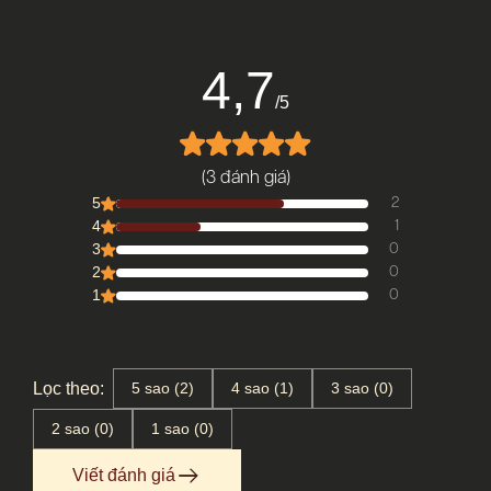
4,7
/5
(3 đánh giá)
5
2
4
1
3
0
2
0
1
0
Lọc theo:
5 sao (2)
4 sao (1)
3 sao (0)
2 sao (0)
1 sao (0)
Viết đánh giá