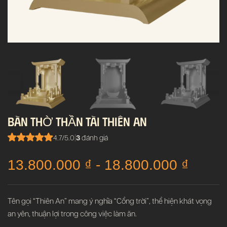
BÀN THỜ THẦN TÀI THIÊN AN
4.7/5.0
|
3
đánh giá
13.800.000
₫
-
18.800.000
₫
Tên gọi “Thiên An” mang ý nghĩa “Cổng trời”, thể hiện khát vọng
an yên, thuận lợi trong công việc làm ăn.