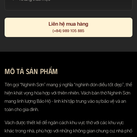
Liên hệ mua hàng
(+84) 989 105 885
MÔ TẢ SẢN PHẨM
Tên gọi “Nghinh Sơn” mang ý nghĩa “nghinh đón điều tốt đẹp”, thể
hiện khát vọng hòa hợp với thiên nhiên. Vách bàn thờ Nghinh Sơn
mang linh lượng Bảo Hộ - linh khí tập trung vào sự bảo vệ và an
toàn cho gia đình.
Vách được thiết kế để ngăn cách khu vực thờ với các khu vực
khác trong nhà, phù hợp với những không gian chung cư, nhà phố