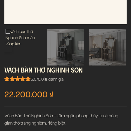
VÁCH BÀN THỜ NGHINH SƠN
5.0/5.0
|
6
đánh giá
22.200.000
₫
Vách Bàn Thờ Nghinh Sơn – tấm ngăn phong thủy, tạo không
gian thờ trang nghiêm, riêng biệt.