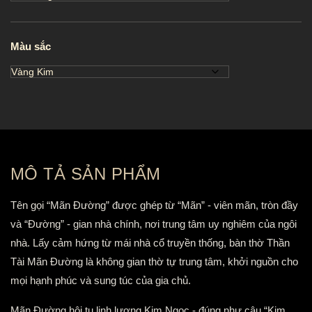
Màu sắc
MÔ TẢ SẢN PHẨM
Tên gọi “Mãn Đường” được ghép từ “Mãn” - viên mãn, tròn đầy
và “Đường” - gian nhà chính, nơi trung tâm uy nghiêm của ngôi
nhà. Lấy cảm hứng từ mái nhà cổ truyền thống, bàn thờ Thần
Tài Mãn Đường là không gian thờ tự trung tâm, khởi nguồn cho
mọi hạnh phúc và sung túc của gia chủ.
Mãn Đường hội tụ linh lượng Kim Ngọc - đúng như câu “Kim