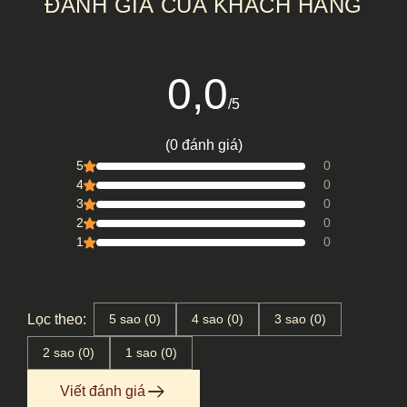
ĐÁNH GIÁ CỦA KHÁCH HÀNG
(TRÚC
CHỈ)
0,0
/5
(0 đánh giá)
5
0
4
0
3
0
2
0
1
0
Lọc theo:
5 sao (0)
4 sao (0)
3 sao (0)
2 sao (0)
1 sao (0)
Viết đánh giá