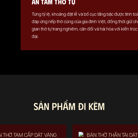
AN TÂM THỜ TỰ
Từng tỷ lệ, khoảng đặt lễ và bố cục tầng bậc được tính t
đáp ứng nếp thờ cúng của gia đình Việt, đồng thời giữ c
gian thờ tự trang nghiêm, cân đối và hài hòa với kiến trú
đại.
SẢN PHẨM ĐI KÈM