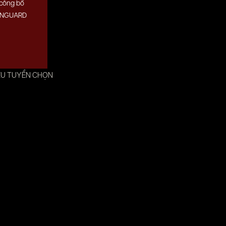
 công bố
EENGUARD