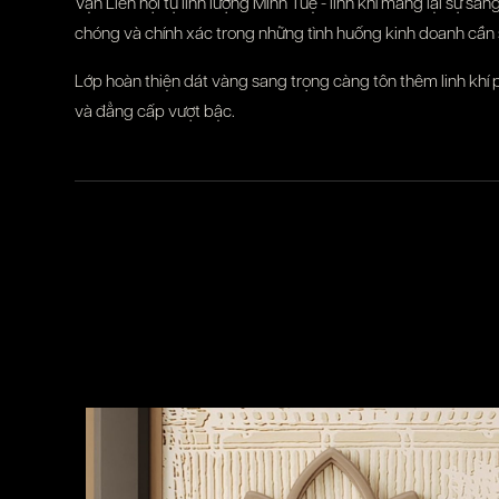
Vạn Liên hội tụ linh lượng Minh Tuệ - linh khí mang lại sự sá
chóng và chính xác trong những tình huống kinh doanh cần 
Lớp hoàn thiện dát vàng sang trọng càng tôn thêm linh khí 
và đẳng cấp vượt bậc.