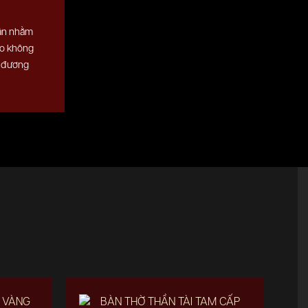
oán nhằm
ho không
c đương