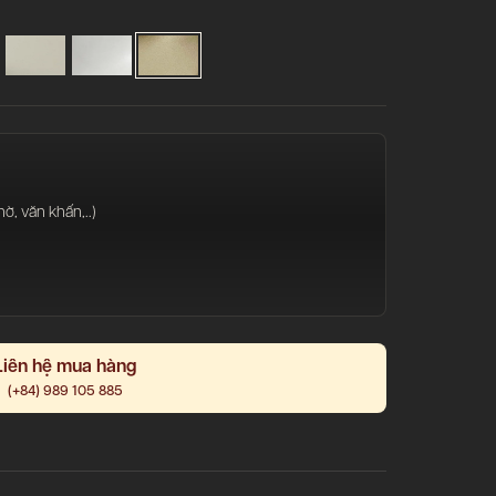
, văn khấn,..)
Liên hệ mua hàng
(+84) 989 105 885