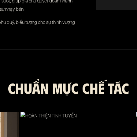
ng suốt, giúp gia chủ quyết đoán nhanh
sự nhạy bén.
phú quý, biểu tượng cho sự thịnh vượng
CHUẨN MỰC CHẾ TÁC