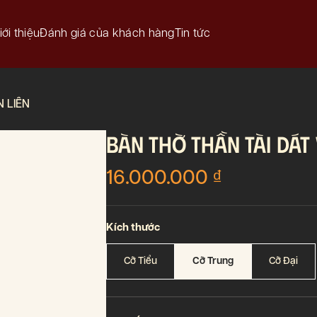
iới thiệu
Đánh giá của khách hàng
Tin tức
 LIÊN
BÀN THỜ THẦN TÀI DÁT
16.000.000
₫
Kích thước
Cỡ Tiểu
Cỡ Trung
Cỡ Đại