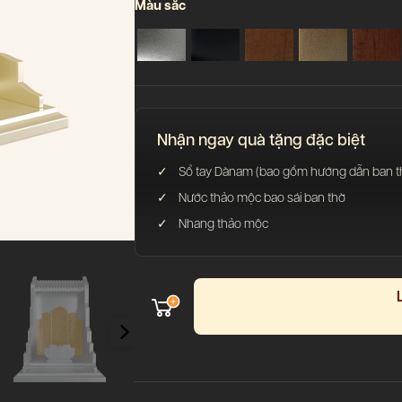
Màu sắc
Nhận ngay quà tặng đặc biệt
Sổ tay Dànam (bao gồm hướng dẫn ban thờ
Nước thảo mộc bao sái ban thờ
Nhang thảo mộc