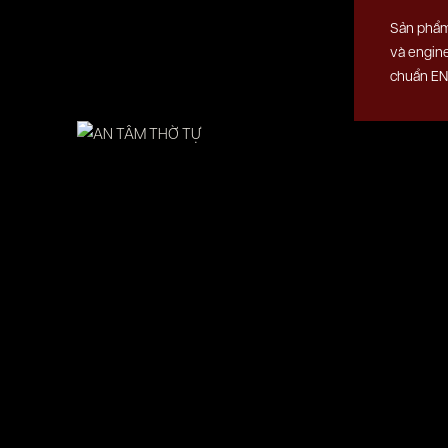
Sản phẩm 
và engin
chuẩn EN