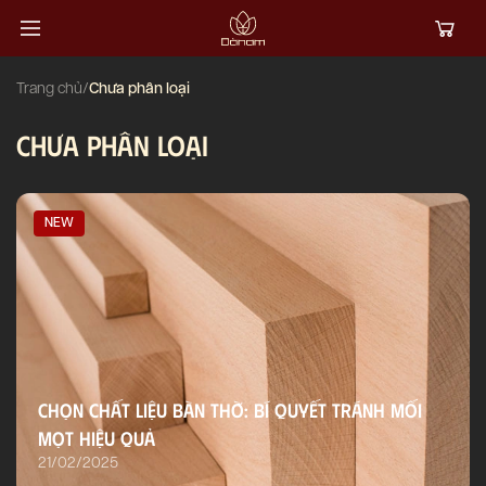
Trang chủ
/
Chưa phân loại
CHƯA PHÂN LOẠI
NEW
Chọn Chất Liệu Bàn Thờ: Bí Quyết Tránh Mối
Mọt Hiệu Quả
21/02/2025