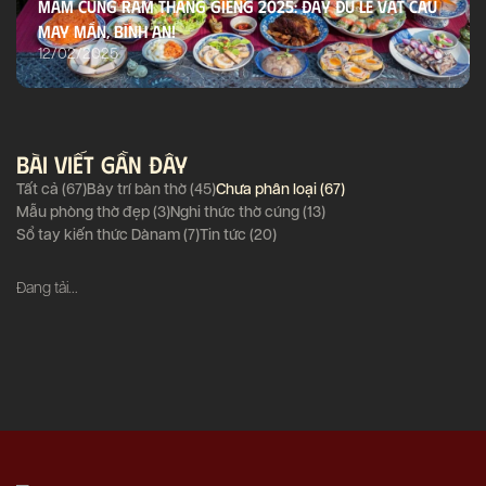
Mâm Cúng Rằm Tháng Giêng 2025: Đầy Đủ Lễ Vật Cầu
May Mắn, Bình An!
12/02/2025
BÀI VIẾT GẦN ĐÂY
Tất cả (67)
Bày trí bàn thờ (45)
Chưa phân loại (67)
Mẫu phòng thờ đẹp (3)
Nghi thức thờ cúng (13)
Sổ tay kiến thức Dànam (7)
Tin tức (20)
Đang tải...