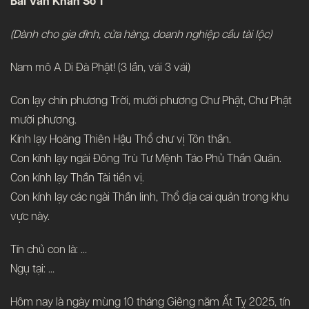
Bài Văn Khấn Số 1
(Dành cho gia đình, cửa hàng, doanh nghiệp cầu tài lộc)
Nam mô A Di Đà Phật! (3 lần, vái 3 vái)
Con lạy chín phương Trời, mười phương Chư Phật, Chư Phật
mười phương.
Kính lạy Hoàng Thiên Hậu Thổ chư vị Tôn thần.
Con kính lạy ngài Đông Trù Tư Mệnh Táo Phủ Thần Quân.
Con kính lạy Thần Tài tiền vị.
Con kính lạy các ngài Thần linh, Thổ địa cai quản trong khu
vực này.
Tín chủ con là: …
Ngụ tại: …
Hôm nay là ngày mùng 10 tháng Giêng năm Ất Tỵ 2025, tín