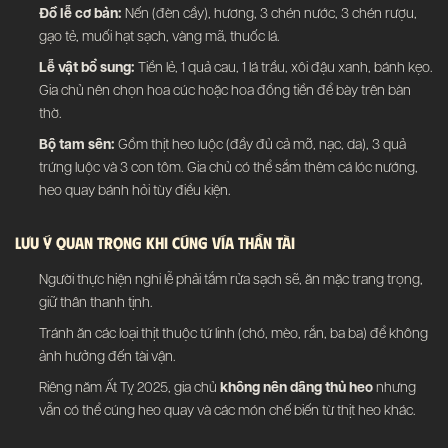
Đồ lễ cơ bản:
Nến (đèn cầy), hương, 3 chén nước, 3 chén rượu,
gạo tẻ, muối hạt sạch, vàng mã, thuốc lá.
Lễ vật bổ sung:
Tiền lẻ, 1 quả cau, 1 lá trầu, xôi đậu xanh, bánh kẹo.
Gia chủ nên chọn hoa cúc hoặc hoa đồng tiền để bày trên bàn
thờ.
Bộ tam sên:
Gồm thịt heo luộc (đầy đủ cả mỡ, nạc, da), 3 quả
trứng luộc và 3 con tôm. Gia chủ có thể sắm thêm cá lóc nướng,
heo quay bánh hỏi tùy điều kiện.
Lưu Ý Quan Trọng Khi Cúng Vía Thần Tài
Người thực hiện nghi lễ phải tắm rửa sạch sẽ, ăn mặc trang trọng,
giữ thân thanh tịnh.
Tránh ăn các loại thịt thuộc tứ linh (chó, mèo, rắn, ba ba) để không
ảnh hưởng đến tài vận.
Riêng năm Ất Tỵ 2025, gia chủ
không nên dâng thủ heo
nhưng
vẫn có thể cúng heo quay và các món chế biến từ thịt heo khác.