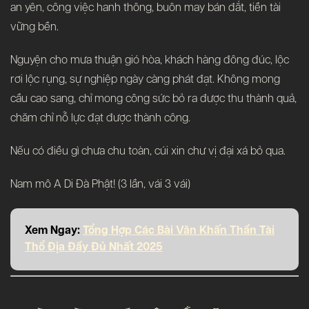
an yên, công việc hanh thông, buôn may bán đắt, tiền tài
vững bền.
Nguyện cho mưa thuận gió hòa, khách hàng đông đúc, lộc
rơi lộc rụng, sự nghiệp ngày càng phát đạt. Không mong
cầu cao sang, chỉ mong công sức bỏ ra được thu thành quả,
chăm chỉ nỗ lực đạt được thành công.
Nếu có điều gì chưa chu toàn, cúi xin chư vị đại xá bỏ qua.
Nam mô A Di Đà Phật! (3 lần, vái 3 vái)
Xem Ngay:
Tổng Hợp Các Bài Văn Khấn Thần Tài
Thổ Địa Đầy Đủ Nhất 2025